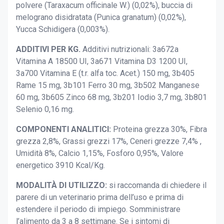
polvere (Taraxacum officinale W.) (0,02%), buccia di
melograno disidratata (Punica granatum) (0,02%),
Yucca Schidigera (0,003%).
ADDITIVI PER KG.
Additivi nutrizionali: 3a672a
Vitamina A 18500 UI, 3a671 Vitamina D3 1200 UI,
3a700 Vitamina E (t.r. alfa toc. Acet.) 150 mg, 3b405
Rame 15 mg, 3b101 Ferro 30 mg, 3b502 Manganese
60 mg, 3b605 Zinco 68 mg, 3b201 Iodio 3,7 mg, 3b801
Selenio 0,16 mg.
COMPONENTI ANALITICI:
Proteina grezza 30%, Fibra
grezza 2,8%, Grassi grezzi 17%, Ceneri grezze 7,4% ,
Umidità 8%, Calcio 1,15%, Fosforo 0,95%, Valore
energetico 3910 Kcal/Kg.
MODALITÀ DI UTILIZZO:
si raccomanda di chiedere il
parere di un veterinario prima dell’uso e prima di
estendere il periodo di impiego. Somministrare
l’alimento da 3 a 8 settimane. Se i sintomi di