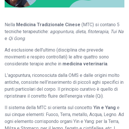
Nella
Medicina Tradizionale Cinese
(MTC) si contano 5
tecniche terapeutiche:
agopuntura
,
dieta
,
fitoterapia
,
Tui Na
e
Qi Gong
.
Ad esclusione dell’ultimo (disciplina che prevede
movimenti e respiro controllati) le altre quattro sono
considerate terapie anche in
medicina veterinaria
.
L’agopuntura, riconosciuta dalla OMS e dalle origini molto
antiche, consiste nell’inserimento di piccoli aghi specifici in
punti particolari del corpo. Il principio curativo è quello di
ripristinare il corretto fluire dell’energia vitale (Qi).
Il sistema della MTC si orienta sul concetto
Yin e Yang
e
sui cinque elementi: Fuoco, Terra, metallo, Acqua, Legno. Ad
ogni elemento corrispondo organi Yin e Yang: per la Terra,
Milza e Stomaco; per il legno, fegato e cistifellea, etc. I