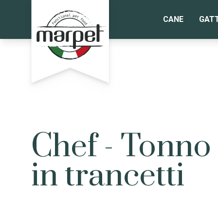
CANE
GAT
Chef - Tonno
in trancetti