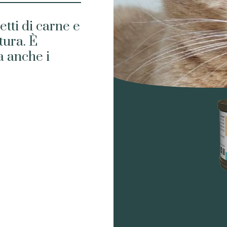
tti di carne e
tura. È
a anche i