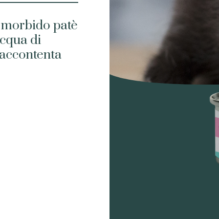
n morbido patè
acqua di
 accontenta